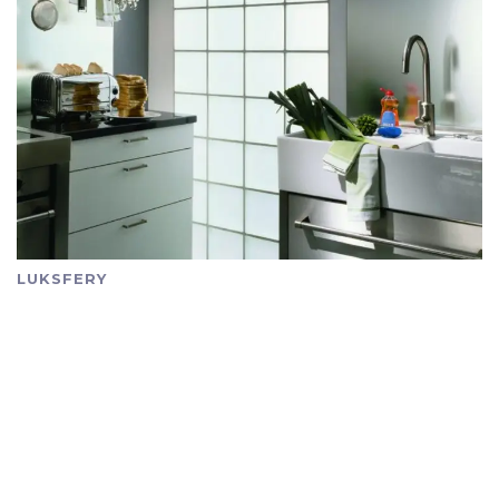
LUKSFERY
Montaż pustaki szklane
Producent pustaków szklanych to firma
wyspecjalizowana w wytwarzaniu cegieł szklanych.
Montaż pustaki szklane to fraza często
wyszukiwana w Google. Luksfery Wrocław w tych
miastach jest największy popyt na pustaki szklane.
Jeżeli szukasz zdjęcia realizacji, wpisz w Google